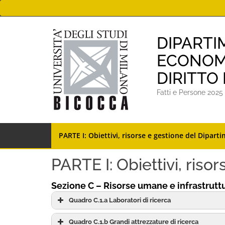
Skip
to
content
DIPARTI
ECONOMI
DIRITTO
Fatti e Persone 2025
PARTE I: Obiettivi, risorse e gestione del Dipart
PARTE I: Obiettivi, ris
Sezione C – Risorse umane e infrastrutt
Quadro C.1.a Laboratori di ricerca
Quadro C.1.b Grandi attrezzature di ricerca